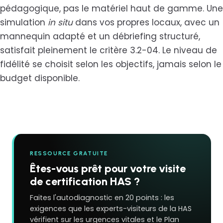
pédagogique, pas le matériel haut de gamme. Une
simulation
in situ
dans vos propres locaux, avec un
mannequin adapté et un débriefing structuré,
satisfait pleinement le critère 3.2-04. Le niveau de
fidélité se choisit selon les objectifs, jamais selon le
budget disponible.
RESSOURCE GRATUITE
Êtes-vous prêt pour votre visite
de certification HAS ?
Faites l'autodiagnostic en 20 points : les
exigences que les experts-visiteurs de la HAS
vérifient sur les urgences vitales et le Plan