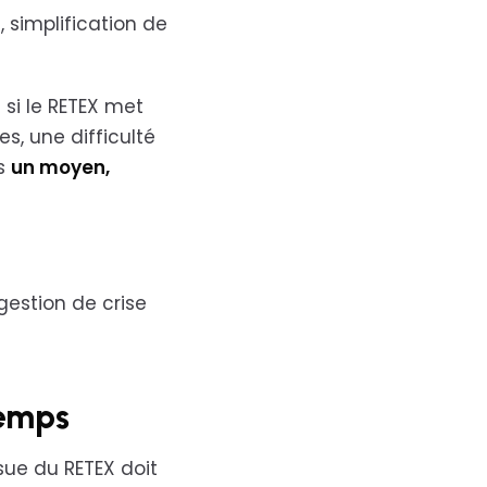
, simplification de
 si le RETEX met
, une difficulté
rs
un moyen,
 gestion de crise
 temps
sue du RETEX doit