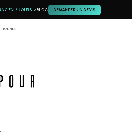
ANC EN 2 JOURS ↗
BLOG
DEMANDER UN DEVIS
ATIONNEL
POUR
S