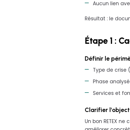
Aucun lien ave
Résultat : le doc
Étape 1 : C
Définir le périm
Type de crise (
Phase analysée
Services et fo
Clarifier l'object
Un bon RETEX ne c
améliorer concrè