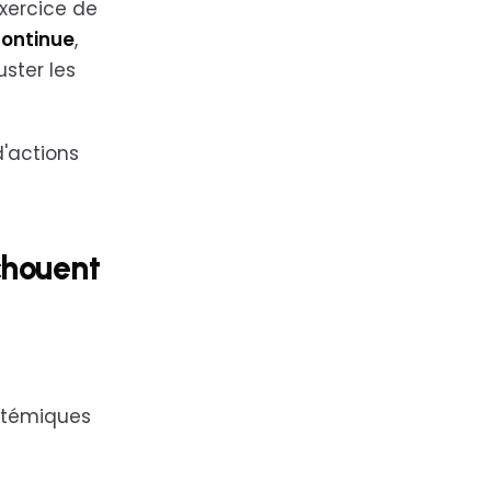
xercice de
continue
,
ster les
d'actions
chouent
ystémiques