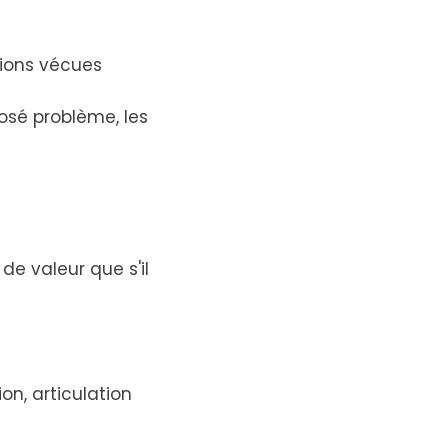
tions vécues
osé problème, les
 de valeur que s'il
ion, articulation