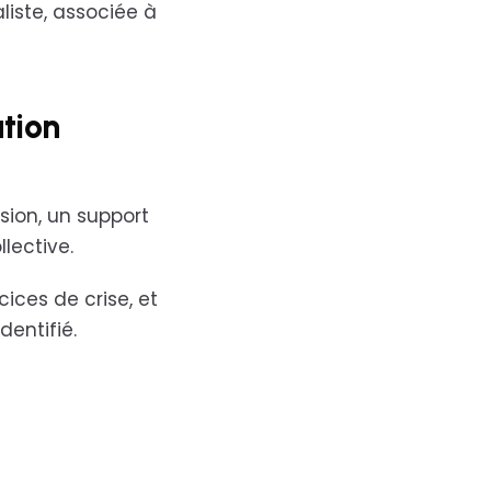
liste, associée à
ation
ision, un support
lective.
cices de crise, et
dentifié.