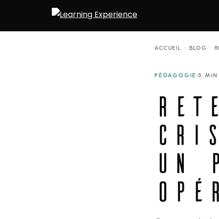
ACCUEIL
›
BLOG
›
R
PÉDAGOGIE
5 MIN
RET
CRI
UN 
OPÉ