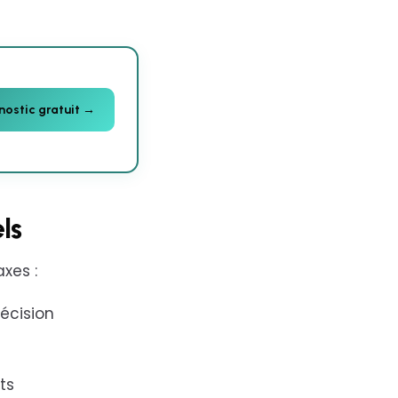
nostic gratuit →
ls
axes :
décision
ts